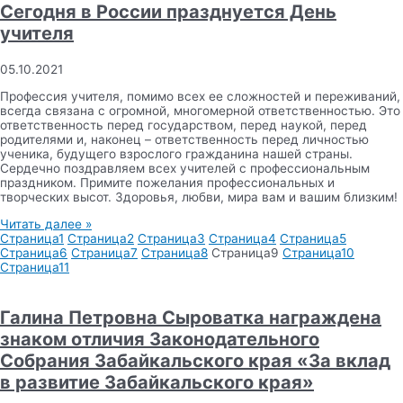
Сегодня в России празднуется День
учителя
05.10.2021
Профессия учителя, помимо всех ее сложностей и переживаний,
всегда связана с огромной, многомерной ответственностью. Это
ответственность перед государством, перед наукой, перед
родителями и, наконец – ответственность перед личностью
ученика, будущего взрослого гражданина нашей страны.
Сердечно поздравляем всех учителей с профессиональным
праздником. Примите пожелания профессиональных и
творческих высот. Здоровья, любви, мира вам и вашим близким!
Читать далее »
Страница
1
Страница
2
Страница
3
Страница
4
Страница
5
Страница
6
Страница
7
Страница
8
Страница
9
Страница
10
Страница
11
Галина Петровна Сыроватка награждена
знаком отличия Законодательного
Собрания Забайкальского края «За вклад
в развитие Забайкальского края»