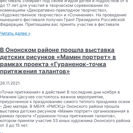
фестиваль собирает под своей эгидой детей и подростков от 6
до 17 лет для участия в творческом соревновании по
номинациям «Декоративно-прикладное творчество»,
«Художественное творчество» и «Сочинение». На проведение
нынешнего фестиваля получен Грант Президента Российской
Федерации. Приглашаем вас принять участие в фестивале
Читать далее »
В Ононском районе прошла выставка
детских рисунков «Мамин портрет» в
рамках проекта «Гураненок-точка
притяжения талантов»
26.11.2021
«Точки притяжения» в действии! В последние дни ноября в
Нижнем Цасучее состоялось важное мероприятие,
приуроченное к празднованию самого теплого праздника осени
– Дню матери. В МБУК «РМСКЦ» Ононского района прошла
выставка детских рисунков «Мамин портрет» организованная в
рамках проекта «Гураненок-точка притяжения талантов»,
котором приняли участие 53 юных художника Ононского района
от 3 до 15 лет.