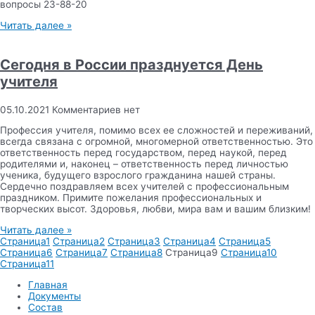
вопросы 23-88-20
Читать далее »
Сегодня в России празднуется День
учителя
05.10.2021
Комментариев нет
Профессия учителя, помимо всех ее сложностей и переживаний,
всегда связана с огромной, многомерной ответственностью. Это
ответственность перед государством, перед наукой, перед
родителями и, наконец – ответственность перед личностью
ученика, будущего взрослого гражданина нашей страны.
Сердечно поздравляем всех учителей с профессиональным
праздником. Примите пожелания профессиональных и
творческих высот. Здоровья, любви, мира вам и вашим близким!
Читать далее »
Страница
1
Страница
2
Страница
3
Страница
4
Страница
5
Страница
6
Страница
7
Страница
8
Страница
9
Страница
10
Страница
11
Главная
Документы
Состав